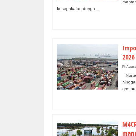
manta
kesepakatan denga...
Impo
2026 
Agust
Neraca
hingga
gas bum
M4CR
mang