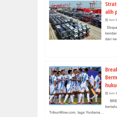
Strat
alih
Juni 3
Ekspan
kendar
dari ne
Brea
Berm
huk
Juni 3
BREAK
berta
TribunWow.com, laga Yordania ...