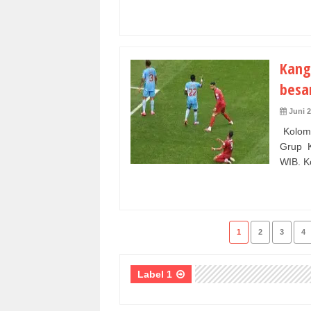
Kang
besa
Juni 2
Kolomb
Grup K
WIB. K
1
2
3
4
Label 1