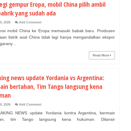
egi gempur Eropa, mobil China pilih ambil
 pabrik yang sudah ada
0, 2026
Add Comment
si mobil China ke Eropa memasuki babak baru. Produsen
aan listrik asal China tidak lagi hanya mengandalkan ekspor
garany...
Read More
king news update Yordania vs Argentina:
ain bertahan, Tim Tango langsung kena
uman
0, 2026
Add Comment
ING NEWS update Yordania kontra Argentina, bermain
han, tim Tango langsung kena hukuman. Dilansir