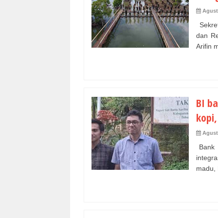
Agust
Sekret
dan Re
Arifin
BI b
kopi
Agust
Bank I
integr
madu, h