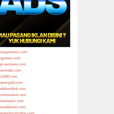
essaymeson.com
egystars.com
ajt-ventures.com
seomails.com
e1500.com
savorgold.com
wikibacklink.com
cremonanet.com
mizempire.com
javaddaraei.com
bestartpromotion.com