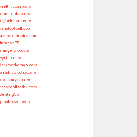
healthrpose.com
mundamba.com
myluckstars.com
ushsfootball.com
cinema-theatre.com
Juragan55
mangaruto.com
wyctim.com
darkmarketsgo.com
fastshipptoday.com
proessayist.com
essayonlinethx.com
Genting55
goschnitzel.com