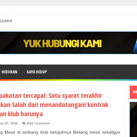
CLAIMER
HIBURAN
GAYA HIDUP
P
pakatan tercapai: Satu syarat terakhir
hkan Salah dari menandatangani kontrak
an klub barunya
us 07, 2026
Add Comment
g Mesir di ambang klub ketujuhnya Bintang mesir sekaligus