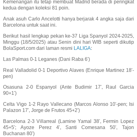
Kemenangan itu tetap membuat Madrid berada di peringkat
kedua dengan koleksi 81 poin.
Anak asuh Carlo Ancelotti hanya berjarak 4 angka saja dari
Barcelona untuk saat ini.
Berikut hasil lengkap pekan ke-37 Liga Spanyol 2024-2025,
Minggu (18/5/2025) atau Senin dini hari WIB seperti dikutip
BolaSport.com dari laman resmi
LALIGA
:
Las Palmas 0-1 Leganes (Dani Raba 6')
Real Valladolid 0-1 Deportivo Alaves (Enrique Martinez 18'-
pen)
Osasuna 2-0 Espanyol (Ante Budimir 17', Raul Garcia
90+1')
Celta Vigo 1-2 Rayo Vallecano (Marcos Alonso 10'-pen; Isi
Palazon 17', Jorge de Frutos 45+2')
Barcelona 2-3 Villarreal (Lamine Yamal 38', Fermin Lopez
45+5'; Ayoze Perez 4', Santi Comesana 50', Tajon
Buchanan 80')