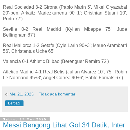
Real Sociedad 3-2 Girona (Pablo Marin 5', Mikel Oryazabal
20'-pen, Arkaitz Mariezkurrena 90+1'; Cristhian Stuani 10',
Portu 77')
Sevilla 0-2 Real Madrid (Kylian Mbappe 75', Jude
Bellingham 87')
Real Mallorca 1-2 Getafe (Cyle Larin 90+3'; Mauro Arambarri
56', Christantus Uche 65'
Valencia 0-1 Athletic Bilbao (Berenguer Remiro 72')
Atletico Madrid 4-1 Real Betis (Julian Alvarez 10', 75', Robin
Le Normand 45+3', Angel Correa 90+6'; Pablo Fornals 67')
di
Mei 21, 2025
Tidak ada komentar:
Berbagi
Sabtu, 17 Mei 2025
Messi Bengong Lihat Gol 34 Detik, Inter