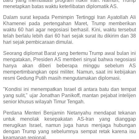
baru yang membatasi program nuklir Iran. Namun, Trump
menetapkan batas waktu keterlibatan diplomatik AS.
Dalam surat kepada Pemimpin Tertinggi Iran Ayatollah Ali
Khamenei pada pertengahan Maret, Trump memberikan
waktu 60 hari agar negosiasi berhasil. Kini, waktu tersebut
telah berlalu lebih dari 60 hari sejak surat itu dikirim dan 38
hari sejak pembicaraan dimulai.
Seorang diplomat Barat yang bertemu Trump awal bulan ini
mengatakan, Presiden AS memberi sinyal bahwa negosiasi
hanya akan diberi beberapa minggu sebelum AS
mempertimbangkan opsi militer. Namun, saat ini kebijakan
resmi Gedung Putih masih mengutamakan diplomasi.
"Kondisi ini menempatkan Israel di antara batu dan tempat
yang sulit," ujar Jonathan Panikoff, mantan pejabat intelijen
senior khusus wilayah Timur Tengah.
Perdana Menteri Benjamin Netanyahu mendapat tekanan
untuk menolak kesepakatan AS-Iran yang dianggap
merugikan Israel, namun juga harus menjaga hubungan
dengan Trump yang sebelumnya sempat retak karena isu
keamanan regional.