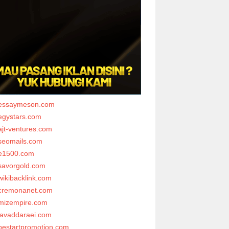
essaymeson.com
egystars.com
ajt-ventures.com
seomails.com
e1500.com
savorgold.com
wikibacklink.com
cremonanet.com
mizempire.com
javaddaraei.com
bestartpromotion.com