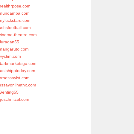
healthrpose.com
mundamba.com
myluckstars.com
ushsfootball.com
cinema-theatre.com
Juragan55
mangaruto.com
wyctim.com
darkmarketsgo.com
fastshipptoday.com
proessayist.com
essayonlinethx.com
Genting55
goschnitzel.com