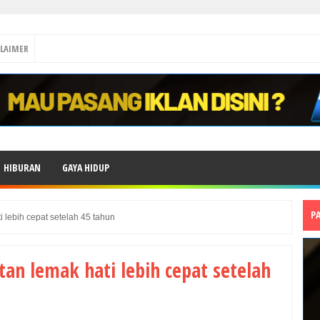
CLAIMER
HIBURAN
GAYA HIDUP
P
 lebih cepat setelah 45 tahun
an lemak hati lebih cepat setelah