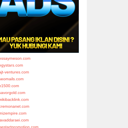
essaymeson.com
egystars.com
ajt-ventures.com
seomails.com
e1500.com
savorgold.com
wikibacklink.com
cremonanet.com
mizempire.com
javaddaraei.com
bestartpromotion.com