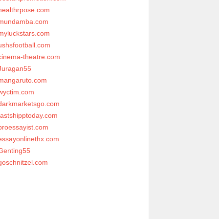
healthrpose.com
mundamba.com
myluckstars.com
ushsfootball.com
cinema-theatre.com
Juragan55
mangaruto.com
wyctim.com
darkmarketsgo.com
fastshipptoday.com
proessayist.com
essayonlinethx.com
Genting55
goschnitzel.com