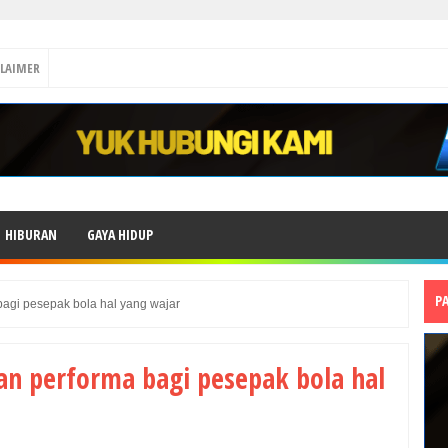
CLAIMER
HIBURAN
GAYA HIDUP
P
bagi pesepak bola hal yang wajar
an performa bagi pesepak bola hal