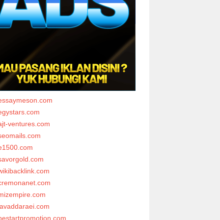
essaymeson.com
egystars.com
ajt-ventures.com
seomails.com
e1500.com
savorgold.com
wikibacklink.com
cremonanet.com
mizempire.com
javaddaraei.com
bestartpromotion.com