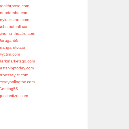
healthrpose.com
mundamba.com
myluckstars.com
ushsfootball.com
cinema-theatre.com
Juragan55
mangaruto.com
wyctim.com
darkmarketsgo.com
fastshipptoday.com
proessayist.com
essayonlinethx.com
Genting55
goschnitzel.com