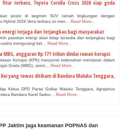
fitur terbaru, Toyota Corolla Cross 2026 siap goda
kan posisi di segmen SUV ramah lingkungan dengan
 Hybrid 2026.Versi terbaru ini men…
Read More...
 energi terjaga dan terjangkau bagi masyarakat
in pasokan energi akan tetap tersedia dan terjangkau bagi
erusaha mengurangi ket…
Read More...
la MBG, anggaran Rp 171 triliun dinilai rawan korupsi
asan Korupsi (KPK) menyoroti kelemahan mendasar dalam
gizi Gratis (MBG), seirin…
Read More...
n Kei yang tewas ditikam di Bandara Maluku Tenggara,
dap Ketua DPD Partai Golkar Maluku Tenggara, Agrapinus
Bandara Bandara Karel Sadsu…
Read More...
l PP Jaktim jaga keamanan POPNAS dan