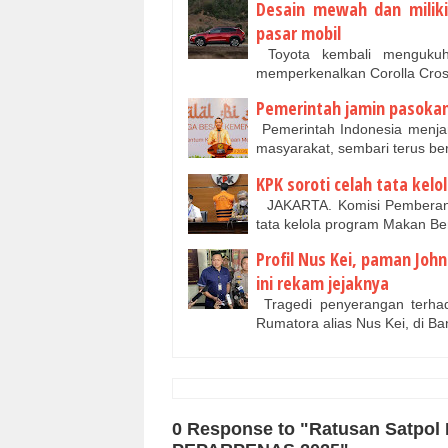
Desain mewah dan miliki 
pasar mobil
Toyota kembali mengukuh
memperkenalkan Corolla Cross
Pemerintah jamin pasokan
Pemerintah Indonesia menjam
masyarakat, sembari terus b
KPK soroti celah tata kelo
JAKARTA. Komisi Pemberant
tata kelola program Makan Ber
Profil Nus Kei, paman Joh
ini rekam jejaknya
Tragedi penyerangan terha
Rumatora alias Nus Kei, di 
0 Response to "Ratusan Satpo