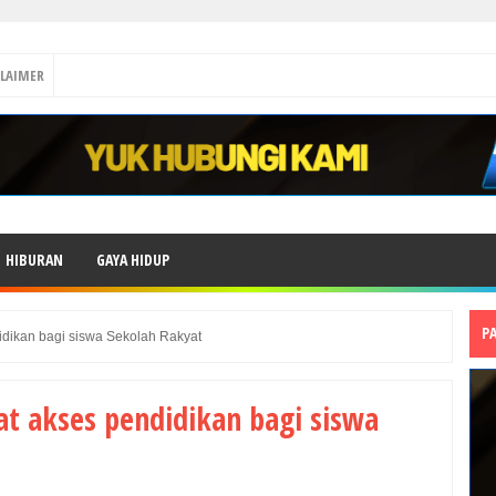
CLAIMER
HIBURAN
GAYA HIDUP
P
idikan bagi siswa Sekolah Rakyat
t akses pendidikan bagi siswa