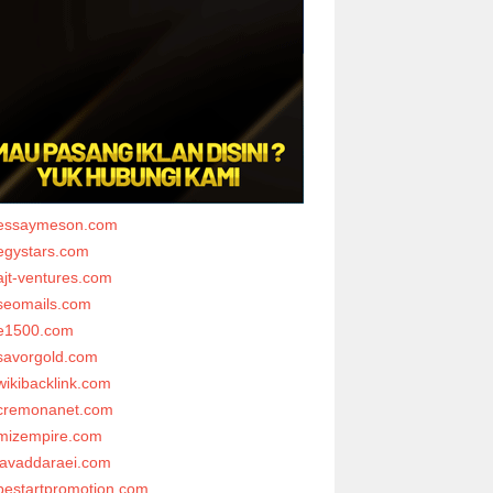
essaymeson.com
egystars.com
ajt-ventures.com
seomails.com
e1500.com
savorgold.com
wikibacklink.com
cremonanet.com
mizempire.com
javaddaraei.com
bestartpromotion.com