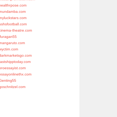
healthrpose.com
mundamba.com
myluckstars.com
ushsfootball.com
cinema-theatre.com
Juragan55
mangaruto.com
wyctim.com
darkmarketsgo.com
fastshipptoday.com
proessayist.com
essayonlinethx.com
Genting55
goschnitzel.com