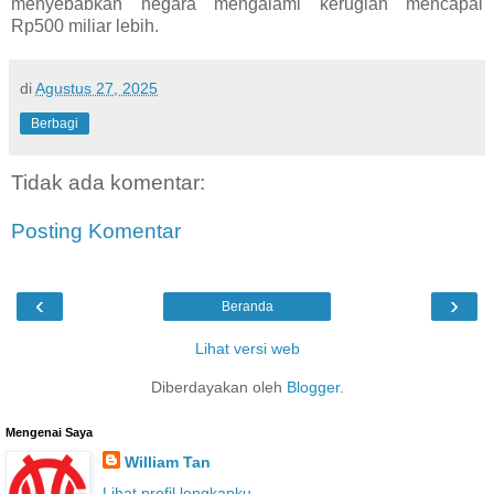
menyebabkan negara mengalami kerugian mencapai
Rp500 miliar lebih.
di
Agustus 27, 2025
Berbagi
Tidak ada komentar:
Posting Komentar
‹
›
Beranda
Lihat versi web
Diberdayakan oleh
Blogger
.
Mengenai Saya
William Tan
Lihat profil lengkapku