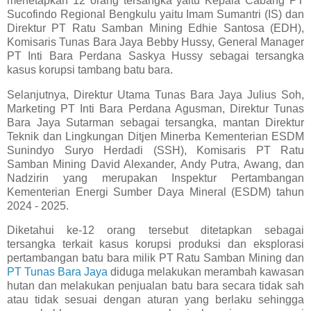
menetapkan 12 orang tersangka yaitu Kepala Cabang PT
Sucofindo Regional Bengkulu yaitu Imam Sumantri (IS) dan
Direktur PT Ratu Samban Mining Edhie Santosa (EDH),
Komisaris Tunas Bara Jaya Bebby Hussy, General Manager
PT Inti Bara Perdana Saskya Hussy sebagai tersangka
kasus korupsi tambang batu bara.
Selanjutnya, Direktur Utama Tunas Bara Jaya Julius Soh,
Marketing PT Inti Bara Perdana Agusman, Direktur Tunas
Bara Jaya Sutarman sebagai tersangka, mantan Direktur
Teknik dan Lingkungan Ditjen Minerba Kementerian ESDM
Sunindyo Suryo Herdadi (SSH), Komisaris PT Ratu
Samban Mining David Alexander, Andy Putra, Awang, dan
Nadzirin yang merupakan Inspektur Pertambangan
Kementerian Energi Sumber Daya Mineral (ESDM) tahun
2024 - 2025.
Diketahui ke-12 orang tersebut ditetapkan sebagai
tersangka terkait kasus korupsi produksi dan eksplorasi
pertambangan batu bara milik PT Ratu Samban Mining dan
PT Tunas Bara Jaya
diduga melakukan merambah kawasan
hutan dan melakukan penjualan batu bara secara tidak sah
atau tidak sesuai dengan aturan yang berlaku sehingga