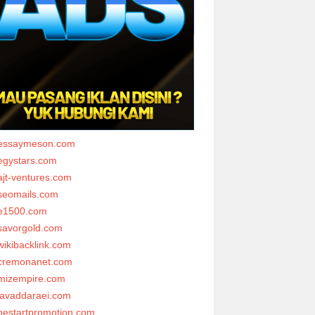
essaymeson.com
egystars.com
ajt-ventures.com
seomails.com
e1500.com
savorgold.com
wikibacklink.com
cremonanet.com
mizempire.com
javaddaraei.com
bestartpromotion.com