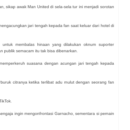
 sikap awak Man United di sela-sela tur ini menjadi sorotan
ngacungkan jari tengah kepada fan saat keluar dari hotel di
n untuk membalas hinaan yang dilakukan oknum suporter
an publik semacam itu tak bisa dibenarkan.
t memperkeruh suasana dengan acungan jari tengah kepada
uruk citranya ketika terlibat adu mulut dengan seorang fan
TikTok.
ngaja ingin mengonfrontasi Garnacho, sementara si pemain