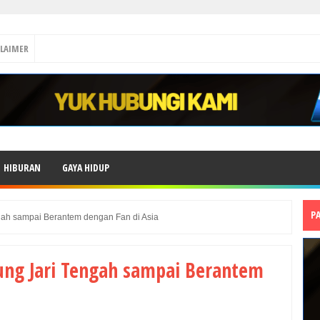
CLAIMER
HIBURAN
GAYA HIDUP
P
gah sampai Berantem dengan Fan di Asia
ng Jari Tengah sampai Berantem