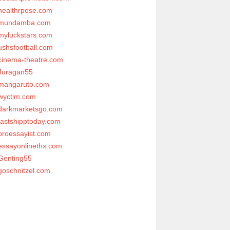
healthrpose.com
mundamba.com
myluckstars.com
ushsfootball.com
cinema-theatre.com
Juragan55
mangaruto.com
wyctim.com
darkmarketsgo.com
fastshipptoday.com
proessayist.com
essayonlinethx.com
Genting55
goschnitzel.com