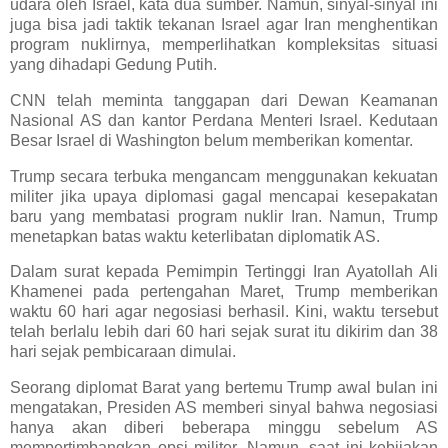
udara oleh Israel, kata dua sumber. Namun, sinyal-sinyal ini
juga bisa jadi taktik tekanan Israel agar Iran menghentikan
program nuklirnya, memperlihatkan kompleksitas situasi
yang dihadapi Gedung Putih.
CNN telah meminta tanggapan dari Dewan Keamanan
Nasional AS dan kantor Perdana Menteri Israel. Kedutaan
Besar Israel di Washington belum memberikan komentar.
Trump secara terbuka mengancam menggunakan kekuatan
militer jika upaya diplomasi gagal mencapai kesepakatan
baru yang membatasi program nuklir Iran. Namun, Trump
menetapkan batas waktu keterlibatan diplomatik AS.
Dalam surat kepada Pemimpin Tertinggi Iran Ayatollah Ali
Khamenei pada pertengahan Maret, Trump memberikan
waktu 60 hari agar negosiasi berhasil. Kini, waktu tersebut
telah berlalu lebih dari 60 hari sejak surat itu dikirim dan 38
hari sejak pembicaraan dimulai.
Seorang diplomat Barat yang bertemu Trump awal bulan ini
mengatakan, Presiden AS memberi sinyal bahwa negosiasi
hanya akan diberi beberapa minggu sebelum AS
mempertimbangkan opsi militer. Namun, saat ini kebijakan