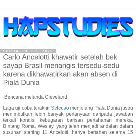
Selasa, 09 Juni 2026
Carlo Ancelotti khawatir setelah bek
sayap Brasil menangis tersedu-sedu
karena dikhawatirkan akan absen di
Piala Dunia
Bencana melanda Cleveland
Laga uji coba terakhir
Selecao
menjelang Piala Dunia justru
menimbulkan lebih banyak pertanyaan daripada jawaban
terkait kondisi kebugaran barisan pertahanan mereka.
Bintang Roma, Wesley, yang telah menjadi andalan dalam
susunan starting 11 Ancelotti, hanya bertahan selama 15