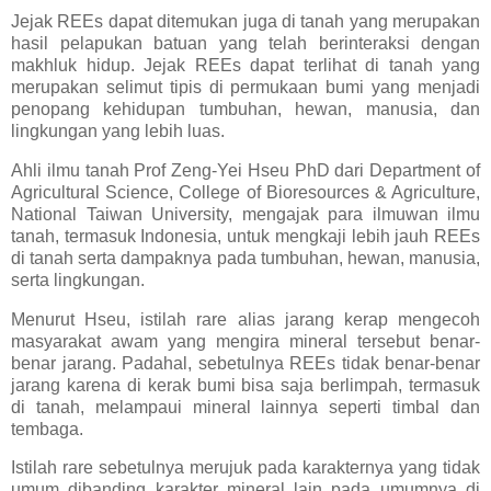
Jejak REEs dapat ditemukan juga di tanah yang merupakan
hasil pelapukan batuan yang telah berinteraksi dengan
makhluk hidup. Jejak REEs dapat terlihat di tanah yang
merupakan selimut tipis di permukaan bumi yang menjadi
penopang kehidupan tumbuhan, hewan, manusia, dan
lingkungan yang lebih luas.
Ahli ilmu tanah Prof Zeng-Yei Hseu PhD dari Department of
Agricultural Science, College of Bioresources & Agriculture,
National Taiwan University, mengajak para ilmuwan ilmu
tanah, termasuk Indonesia, untuk mengkaji lebih jauh REEs
di tanah serta dampaknya pada tumbuhan, hewan, manusia,
serta lingkungan.
Menurut Hseu, istilah rare alias jarang kerap mengecoh
masyarakat awam yang mengira mineral tersebut benar-
benar jarang. Padahal, sebetulnya REEs tidak benar-benar
jarang karena di kerak bumi bisa saja berlimpah, termasuk
di tanah, melampaui mineral lainnya seperti timbal dan
tembaga.
Istilah rare sebetulnya merujuk pada karakternya yang tidak
umum dibanding karakter mineral lain pada umumnya di