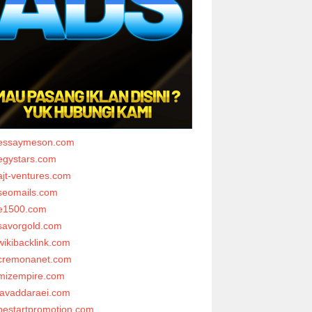
essaymeson.com
egystars.com
ajt-ventures.com
seomails.com
e1500.com
savorgold.com
wikibacklink.com
cremonanet.com
mizempire.com
javaddaraei.com
bestartpromotion.com