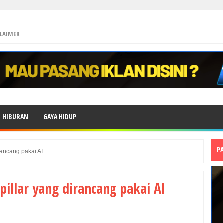
CLAIMER
HIBURAN
GAYA HIDUP
P
irancang pakai AI
pillar yang dirancang pakai AI