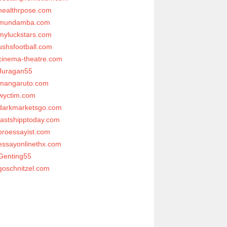
healthrpose.com
mundamba.com
myluckstars.com
ushsfootball.com
cinema-theatre.com
Juragan55
mangaruto.com
wyctim.com
darkmarketsgo.com
fastshipptoday.com
proessayist.com
essayonlinethx.com
Genting55
goschnitzel.com