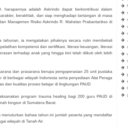
harapannya adalah Askrindo dapat berkontribusi dalam
karakter, berakhlak, dan siap menghadapi tantangan di masa
 dan Manajemen Risiko Askrindo R. Mahelan Prabantarikso di
 tahunan, ia mengatakan pihaknya secara rutin membekali
atihan kompetensi dan sertifikasi, literasi keuangan, literasi
erasan terhadap anak yang hingga kini telah diikuti oleh lebih
arana dan prasarana berupa pengoperasian 25 unit pustaka
ar di berbagai wilayah Indonesia serta penyediaan Alat Peraga
as dan kualitas proses belajar di lingkungan PAUD.
elaksanakan program trauma healing bagi 200 guru PAUD di
nah longsor di Sumatera Barat.
n menuturkan bahwa tahun ini jumlah peserta yang mendaftar
ai wilayah di Tanah Air.