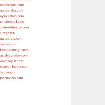
healthrpose.com
mundamba.com
myluckstars.com
ushsfootball.com
cinema-theatre.com
Juragan55
mangaruto.com
wyctim.com
darkmarketsgo.com
fastshipptoday.com
proessayist.com
essayonlinethx.com
Genting55
goschnitzel.com