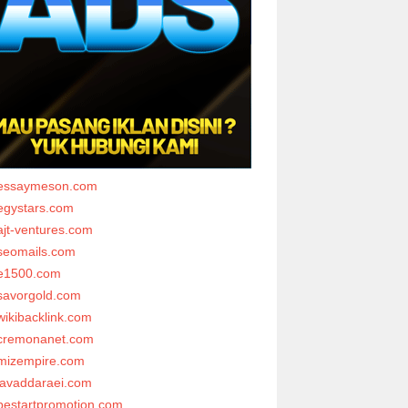
essaymeson.com
egystars.com
ajt-ventures.com
seomails.com
e1500.com
savorgold.com
wikibacklink.com
cremonanet.com
mizempire.com
javaddaraei.com
bestartpromotion.com