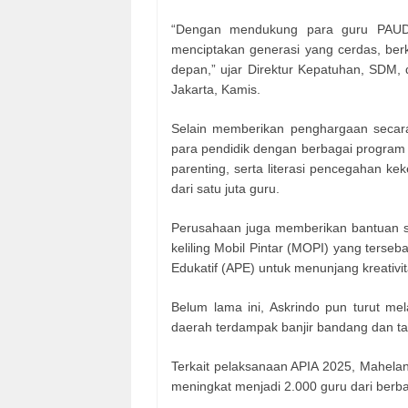
“Dengan mendukung para guru PAUD, 
menciptakan generasi yang cerdas, ber
depan,” ujar Direktur Kepatuhan, SDM,
Jakarta, Kamis.
Selain memberikan penghargaan secara
para pendidik dengan berbagai program pel
parenting, serta literasi pencegahan kek
dari satu juta guru.
Perusahaan juga memberikan bantuan s
keliling Mobil Pintar (MOPI) yang terseb
Edukatif (APE) untuk menunjang kreativit
Belum lama ini, Askrindo pun turut m
daerah terdampak banjir bandang dan ta
Terkait pelaksanaan APIA 2025, Mahela
meningkat menjadi 2.000 guru dari berbag