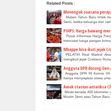
Related Posts :
Menengok suasana peraya
Malam Tahun Baru Imlek men
Semi, ketika keluarga dan sa
PIHPS: Harga bawang mera
Pusat Informasi Harga Panga
mencatat harga pangan kom
Mbappe bisa ikuti jejak Cr
PELATIH Real Madrid Alvaro
mengikuti jejak Cristiano Ro
Anggota DPR dorong Gen Z 
Anggota DPR RI Komisi VII 
hanya menyiapkan siswa untu
Awak stasiun antariksa C
Meski berada 400 kilometer d
Musim Semi atau Tahun Baru I