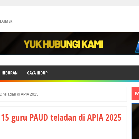
CLAIMER
HIBURAN
GAYA HIDUP
P
D teladan di APIA 2025
i 15 guru PAUD teladan di APIA 2025