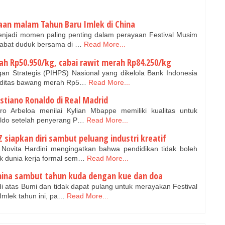
an malam Tahun Baru Imlek di China
jadi momen paling penting dalam perayaan Festival Musim
habat duduk bersama di …
Read More...
h Rp50.950/kg, cabai rawit merah Rp84.250/kg
n Strategis (PIHPS) Nasional yang dikelola Bank Indonesia
oditas bawang merah Rp5…
Read More...
istiano Ronaldo di Real Madrid
 Arbeloa menilai Kylian Mbappe memiliki kualitas untuk
naldo setelah penyerang P…
Read More...
siapkan diri sambut peluang industri kreatif
Novita Hardini mengingatkan bahwa pendidikan tidak boleh
k dunia kerja formal sem…
Read More...
hina sambut tahun kuda dengan kue dan doa
i atas Bumi dan tidak dapat pulang untuk merayakan Festival
mlek tahun ini, pa…
Read More...