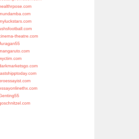
healthrpose.com
mundamba.com
myluckstars.com
ushsfootball.com
cinema-theatre.com
Juragan55
mangaruto.com
wyctim.com
darkmarketsgo.com
fastshipptoday.com
proessayist.com
essayonlinethx.com
Genting55
goschnitzel.com