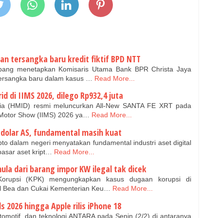
an tersangka baru kredit fiktif BPD NTT
ang menetapkan Komisaris Utama Bank BPR Christa Jaya
tersangka baru dalam kasus …
Read More...
id di IIMS 2026, dilego Rp932,4 juta
ia (HMID) resmi meluncurkan All-New SANTA FE XRT pada
l Motor Show (IIMS) 2026 ya…
Read More...
 dolar AS, fundamental masih kuat
to dalam negeri menyatakan fundamental industri aset digital
pasar aset kript…
Read More...
ula dari barang impor KW ilegal tak dicek
rupsi (KPK) mengungkapkan kasus dugaan korupsi di
ral Bea dan Cukai Kementerian Keu…
Read More...
026 hingga Apple rilis iPhone 18
tomotif, dan teknologi ANTARA pada Senin (2/2) di antaranya