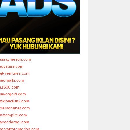
essaymeson.com
egystars.com
ajt-ventures.com
seomails.com
e1500.com
savorgold.com
wikibacklink.com
cremonanet.com
mizempire.com
javaddaraei.com
bestartpromotion.com