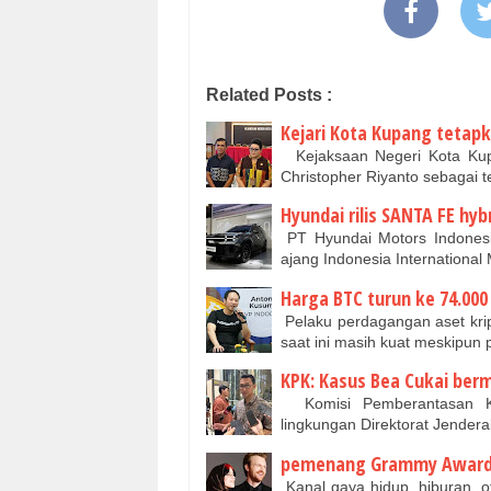
Related Posts :
Kejari Kota Kupang tetapk
Kejaksaan Negeri Kota Kup
Christopher Riyanto sebagai 
Hyundai rilis SANTA FE hybr
PT Hyundai Motors Indones
ajang Indonesia Internationa
Harga BTC turun ke 74.000
Pelaku perdagangan aset krip
saat ini masih kuat meskipun 
KPK: Kasus Bea Cukai berm
Komisi Pemberantasan Ko
lingkungan Direktorat Jende
pemenang Grammy Awards 2
Kanal gaya hidup, hiburan, o