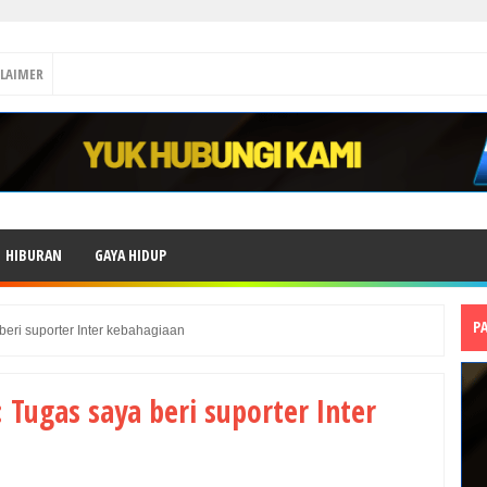
CLAIMER
HIBURAN
GAYA HIDUP
P
beri suporter Inter kebahagiaan
 Tugas saya beri suporter Inter