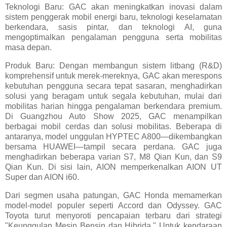
Teknologi Baru: GAC akan meningkatkan inovasi dalam
sistem penggerak mobil energi baru, teknologi keselamatan
berkendara, sasis pintar, dan teknologi AI, guna
mengoptimalkan pengalaman pengguna serta mobilitas
masa depan.
Produk Baru: Dengan membangun sistem litbang (R&D)
komprehensif untuk merek-mereknya, GAC akan merespons
kebutuhan pengguna secara tepat sasaran, menghadirkan
solusi yang beragam untuk segala kebutuhan, mulai dari
mobilitas harian hingga pengalaman berkendara premium.
Di Guangzhou Auto Show 2025, GAC menampilkan
berbagai mobil cerdas dan solusi mobilitas. Beberapa di
antaranya, model unggulan HYPTEC A800—dikembangkan
bersama HUAWEI—tampil secara perdana. GAC juga
menghadirkan beberapa varian S7, M8 Qian Kun, dan S9
Qian Kun. Di sisi lain, AION memperkenalkan AION UT
Super dan AION i60.
Dari segmen usaha patungan, GAC Honda memamerkan
model-model populer seperti Accord dan Odyssey. GAC
Toyota turut menyoroti pencapaian terbaru dari strategi
"Keunggulan Mesin Bensin dan Hibrida." Untuk kendaraan