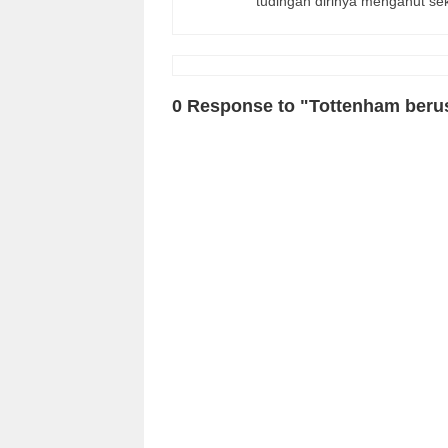
tudingan dirinya menganut sek
0 Response to "Tottenham beru