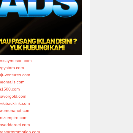
essaymeson.com
egystars.com
ajt-ventures.com
seomails.com
e1500.com
savorgold.com
wikibacklink.com
cremonanet.com
mizempire.com
javaddaraei.com
bestartpromotion.com