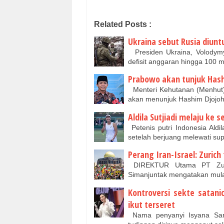
Related Posts :
Ukraina sebut Rusia diun
Presiden Ukraina, Volodym
defisit anggaran hingga 100 m
Prabowo akan tunjuk Has
Menteri Kehutanan (Menhut)
akan menunjuk Hashim Djojo
Aldila Sutjiadi melaju ke 
Petenis putri Indonesia Aldi
setelah berjuang melewati su
Perang Iran-Israel: Zuric
DIREKTUR Utama PT Zurich
Simanjuntak mengatakan mul
Kontroversi sekte satani
ikut terseret
Nama penyanyi Isyana Sara