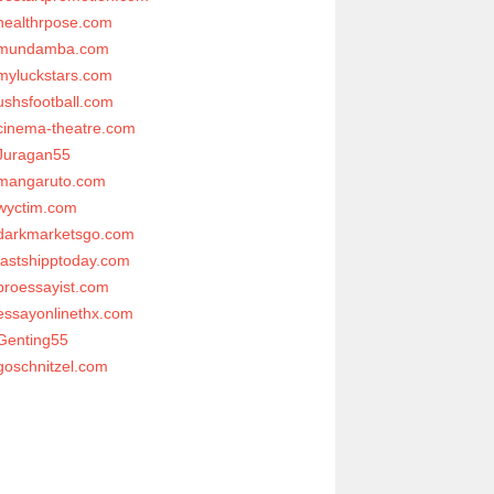
healthrpose.com
mundamba.com
myluckstars.com
ushsfootball.com
cinema-theatre.com
Juragan55
mangaruto.com
wyctim.com
darkmarketsgo.com
fastshipptoday.com
proessayist.com
essayonlinethx.com
Genting55
goschnitzel.com