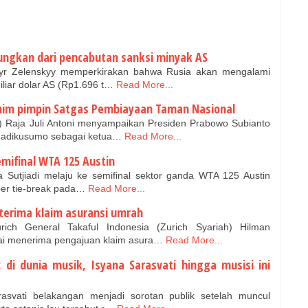
tungkan dari pencabutan sanksi minyak AS
yr Zelenskyy memperkirakan bahwa Rusia akan mengalami
iliar dolar AS (Rp1.696 t…
Read More...
him pimpin Satgas Pembiayaan Taman Nasional
 Raja Juli Antoni menyampaikan Presiden Prabowo Subianto
hadikusumo sebagai ketua…
Read More...
semifinal WTA 125 Austin
la Sutjiadi melaju ke semifinal sektor ganda WTA 125 Austin
per tie-break pada…
Read More...
h terima klaim asuransi umrah
 General Takaful Indonesia (Zurich Syariah) Hilman
ai menerima pengajuan klaim asura…
Read More...
c di dunia musik, Isyana Sarasvati hingga musisi ini
svati belakangan menjadi sorotan publik setelah muncul