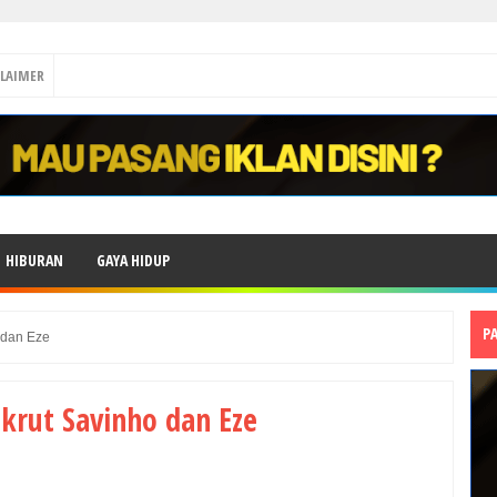
CLAIMER
HIBURAN
GAYA HIDUP
P
 dan Eze
krut Savinho dan Eze