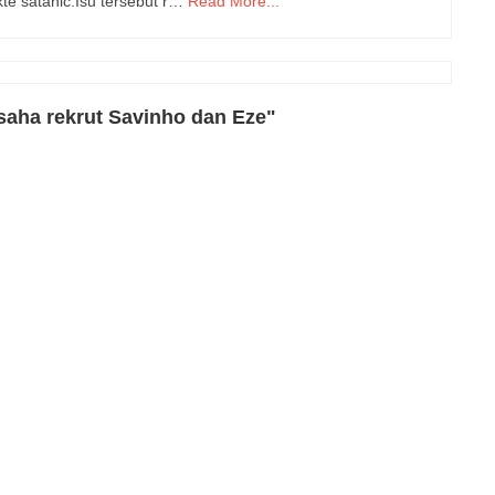
te satanic.Isu tersebut r…
Read More...
saha rekrut Savinho dan Eze"